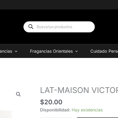
Búsqueda
de
productos
ancias
Fragancias Orientales
Cuidado Pers
LAT-MAISON VICTO
LAT-
MAISON
$
20.00
VICTORIOSO
HEROIC
Disponibilidad:
Hay existencias
EDP