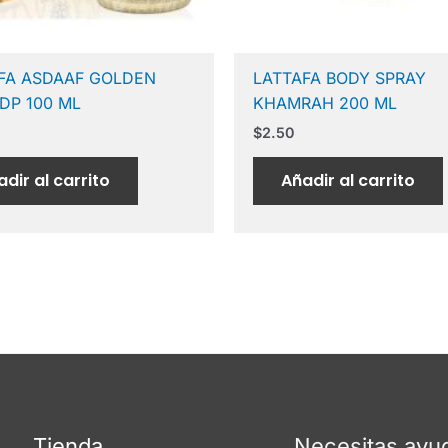
FA ASDAAF GOLDEN
LATTAFA BODY SPRAY
DP 100 ML
KHAMRAH 200 ML
$
2.50
dir al carrito
Añadir al carrito
Tienda
Necesitas ayu