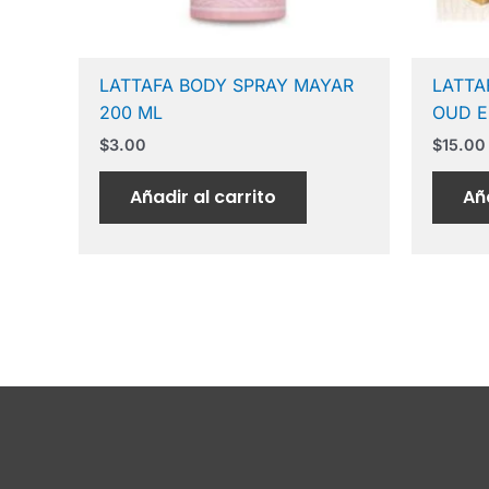
LATTAFA BODY SPRAY MAYAR
LATTA
200 ML
OUD E
$
3.00
$
15.00
Añadir al carrito
Aña