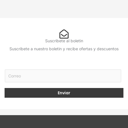
Suscribete al boletin
Suscribete a nuestro boletin y recibe ofertas y descuentos
*
E
E
m
m
a
a
i
Enviar
i
l
l
*
E
m
a
i